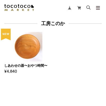
工房このか
しあわせの器〜おやつ時間〜
¥4,840