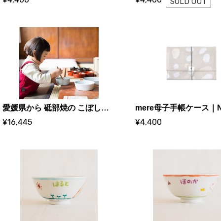
SOLD OUT
愛媛県から 砥部焼の こぼしにくい器｜0歳からの伝統ブランド和える（aeru）
¥16,445
¥4,400