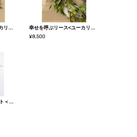
幸せを呼ぶリース<ユーカリ・小> ｜yucalyptus
幸せを呼ぶリース<ユーカリ・大> ｜yucalyptus
¥8,500
POCHOおむつ替えマット＜トイ＞