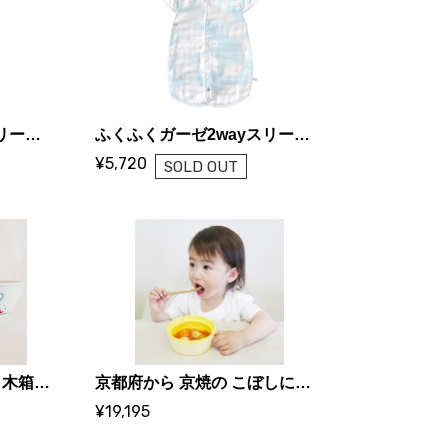
ふくふくガーゼ2wayスリーパー｜コットン100％｜NAOMI ITO＜ibuki＞
ふくふくガーゼ2wayスリーパー｜コットン100％｜NAOMI ITO＜UNRYU＞
¥5,720
SOLD OUT
離乳食スタートセット＜木箱入り＞
京都府から 京焼の こぼしにくい器｜0歳からの伝統ブランド和える（aeru）
¥19,195