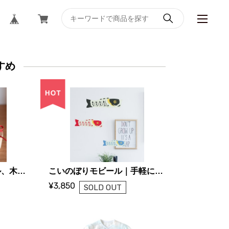
すめ
へその緒入れ｜メープル、木、手づくり、シンプル、へその緒ケース｜wood bell funiture
こいのぼりモビール｜手軽に飾れるおしゃれな室内こいのぼり｜Manu Mobiles（マニュモビールズ）
¥3,850
SOLD OUT