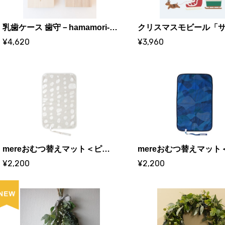
乳歯ケース 歯守－hamamori-｜KOBAORI｜桐箱、名入れ、水引き、組紐
¥4,620
¥3,960
mereおむつ替えマット＜ピエール＞
¥2,200
¥2,200