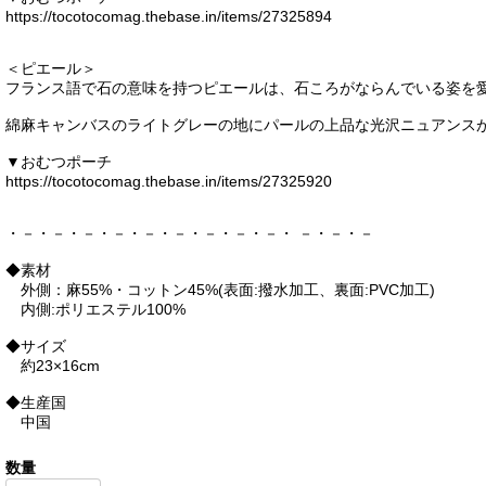
https://tocotocomag.thebase.in/items/27325894
＜ピエール＞
フランス語で石の意味を持つピエールは、石ころがならんでいる姿を
綿麻キャンバスのライトグレーの地にパールの上品な光沢ニュアンス
▼おむつポーチ
https://tocotocomag.thebase.in/items/27325920
・－・－・－・－・－・－・－・－・－・ －・－・－
◆素材
外側：麻55%・コットン45%(表面:撥水加工、裏面:PVC加工)
内側:ポリエステル100%
◆サイズ
約23×16cm
◆生産国
中国
数量