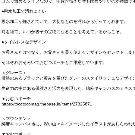
ゴムで留めるタイプなので、中身が増えた時も閉めやすいのが特徴で
●撥水加工で汚れにくい
撥水加工が施されていて、大切なものを汚れから守ってくれます。
時を経て、いつか親子の宝物になることを考えているからこそ。
●タイムレスなデザイン
お母さんだけでなく、お父さんも長く使えるデザインをセレクトしま
それぞれおそろいでおむつポーチもご用意しています。
＜グレース＞
濃淡のあるブラックと黄みを帯びたグレーのスタイリッシュなデザイ
生命力の中にある優雅さと活力を表現した、綿麻キャンバスのテキス
▼おむつポーチ
https://tocotocomag.thebase.in/items/27325871
＜マウンテン＞
綿麻キャンバス地に、深い山々をイメージしたイラストがあしらわれ
▼おむつポーチ