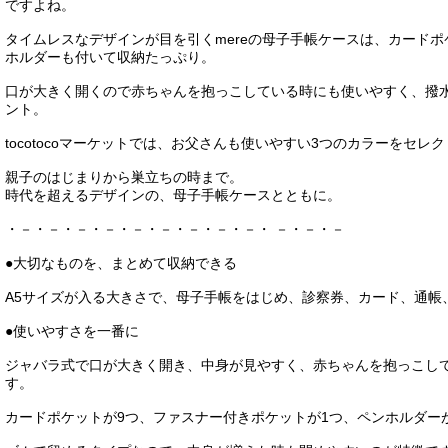
ですよね。
タイムレスなデザインが目を引くmereの母子手帳ケースは、カードポ
ホルダーも付いて収納たっぷり。
口が大きく開くので赤ちゃんを抱っこしている時にも使いやすく、撥
ント。
tocotocoマーケットでは、お父さんも使いやすい3つのカラーをセレ
親子のはじまりから巣立ちの時まで。
時代を超えるデザインの、母子手帳ケースとともに。
・－・－・－・－・－・－・－・－・－・ －・－・－
●大切なものを、まとめて収納できる
A5サイズが入る大きさで、母子手帳をはじめ、診察券、カード、通帳
●使いやすさを一番に
ジャバラ式で口が大きく開き、中身が見やすく、赤ちゃんを抱っこし
す。
カードポケットが9つ、ファスナー付きポケットが1つ、ペンホルダー