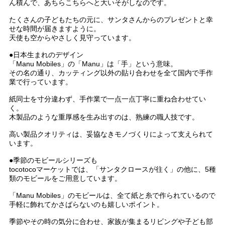
ん積んで、あちらこちらへと大いそがしなのです。
たくさんの子どもたちの元に、サンタさんからのプレゼントと幸
せな時間が届きますように。
天使も空からやさしく見守っています。
●日本生まれのデザイン
「Manu Mobiles」の「Manu」は「手」という意味。
その名の通り、カッティング以外の貼り合わせを全て国内で手作
業で行っています。
紙同士を寸分違わず、手作業で一点一点丁寧に重ね合わせてい
く。
木製品のような重厚感を生み出すのは、熟練の職人技です。
高い製品クオリティは、妥協なきモノづくりによって支えられて
います。
●季節のモビールシリーズも
tocotocoマーケットでは、「サンタクロースが往く」の他に、5種
類のモビールをご用意しています。
「Manu Mobiles」のモビールは、全て紙と糸で作られているので
手軽に飾れてかさばらないのも嬉しいポイント。
季節やその時の気分に合わせ、家族が集まるリビングや子ども部