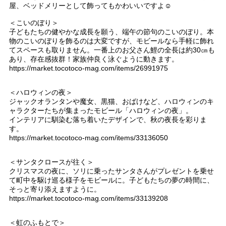
屋、ベッドメリーとして飾ってもかわいいですよ☺︎
＜こいのぼり＞
子どもたちの健やかな成長を願う、端午の節句のこいのぼり。本
物のこいのぼりを飾るのは大変ですが、モビールなら手軽に飾れ
てスペースも取りません。一番上のお父さん鯉の全長は約30㎝も
あり、存在感抜群！家族仲良く泳ぐように動きます。
https://market.tocotoco-mag.com/items/26991975
＜ハロウィンの夜＞
ジャックオランタンや魔女、黒猫、おばけなど、ハロウィンのキ
ャラクターたちが集まったモビール「ハロウィンの夜」。
インテリアに馴染む落ち着いたデザインで、秋の夜長を彩りま
す。
https://market.tocotoco-mag.com/items/33136050
＜サンタクロースが往く＞
クリスマスの夜に、ソリに乗ったサンタさんがプレゼントを乗せ
て町中を駆け巡る様子をモビールに。子どもたちの夢の時間に、
そっと寄り添えますように。
https://market.tocotoco-mag.com/items/33139208
＜虹のふもとで＞