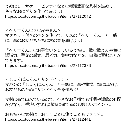
うめぼし・サケ・エビフライなどの種類豊富な具材を詰めて、
色々なおにぎりを作ってみよう!
https://tocotocomag.thebase.in/items/27112042
＜ベリーくんのきのみやさん＞
マグネット付きのペンを使って、リスの「ベリーくん」と一緒
に、森のお友だちたちに木の実を届けよう!
「ベリーくん」のお手伝いをしているうちに、数の数え方や色の
認識力、手先の感覚、思考力、集中力などを、自然に育むことが
できます。
https://tocotocomag.thebase.in/items/27112373
＜しょくぱんくんとサンドイッチ＞
食パンの「しょくぱんくん」と一緒に、森や牧場、畑に出かけ、
お友だちのためにサンドイッチを作ろう!
食材は布で出来ているので、小さなお子様でも怪我や誤飲の心配
が少なく、手洗いすれば清潔に保てるのも嬉しいポイント。
おもちゃの食材は、おままごとに使うこともできます。
https://tocotocomag.thebase.in/items/27112441