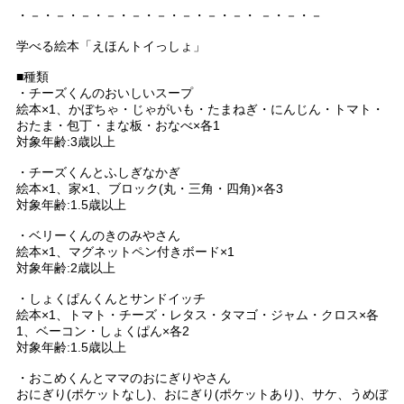
・－・－・－・－・－・－・－・－・－・ －・－・－
学べる絵本「えほんトイっしょ」
■種類
・チーズくんのおいしいスープ
絵本×1、かぼちゃ・じゃがいも・たまねぎ・にんじん・トマト・
おたま・包丁・まな板・おなべ×各1
対象年齢:3歳以上
・チーズくんとふしぎなかぎ
絵本×1、家×1、ブロック(丸・三角・四角)×各3
対象年齢:1.5歳以上
・ベリーくんのきのみやさん
絵本×1、マグネットペン付きボード×1
対象年齢:2歳以上
・しょくぱんくんとサンドイッチ
絵本×1、トマト・チーズ・レタス・タマゴ・ジャム・クロス×各
1、ベーコン・しょくぱん×各2
対象年齢:1.5歳以上
・おこめくんとママのおにぎりやさん
おにぎり(ポケットなし)、おにぎり(ポケットあり)、サケ、うめぼ