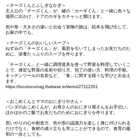
＜チーズくんとふしぎなかぎ＞
主人公の「チーズくん」が、鍵の「カーギくん」と一緒に色々な
場所に出かけ、ドアのカギをカチャッと開けます。
色や形・大きさの違いと出会う冒険の旅は、絵本を飛び出して、
お家の中でも。
＜チーズくんのおいしいスープ＞
ねずみの「チーズくん」が、風邪を引いてしまったお友だちのた
めに、栄養たっぷりのスープを作ります。
「チーズくん」と一緒に調理道具を使って野菜を料理していくこ
とで、身近な野菜の名前や切り方、包丁の使い方、料理の手順、
キッチンツールの名前など、「食」に関する様々な学びと出会え
ます。
https://tocotocomag.thebase.in/items/27112261
＜おこめくんとママのおにぎりやさん＞
パンダのおこめくんが、お母さんのおにぎり屋さんをお手伝い。
ほかほかのご飯でお友だちのためにおにぎりを作ります。
思いやりの心や創造力、色や形の認識力を楽しく身に付けられる
だけでなく、食材の成り立ちも学ぶことができるので、食育の最
初の一歩としても。