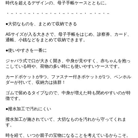
時代を超えるデザインの、母子手帳ケースとともに。
・－・－・－・－・－・－・－・－・－・ －・－・－
●大切なものを、まとめて収納できる
A5サイズが入る大きさで、母子手帳をはじめ、診察券、カード、
通帳、小銭などをまとめて収納できます。
●使いやすさを一番に
ジャバラ式で口が大きく開き、中身が見やすく、赤ちゃんを抱っ
こしている時や、荷物の多い時にも使いやすいケースです。
カードポケットが9つ、ファスナー付きポケットが1つ、ペンホル
ダーが付いて、収納力は抜群！
ゴムで留めるタイプなので、中身が増えた時も閉めやすいのが特
徴です。
●撥水加工で汚れにくい
撥水加工が施されていて、大切なものを汚れから守ってくれま
す。
時を経て、いつか親子の宝物になることを考えているからこそ。