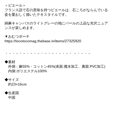
＜ピエール＞
フランス語で石の意味を持つピエールは、石ころがならんでいる
姿を愛おしく描いたテキスタイルです。
綿麻キャンバスのライトグレーの地にパールの上品な光沢ニュア
ンスが楽しめます。
▼おむつポーチ
https://tocotocomag.thebase.in/items/27325920
・－・－・－・－・－・－・－・－・－・ －・－・－
◆素材
外側：麻55%・コットン45%(表面:撥水加工、裏面:PVC加工)
内側:ポリエステル100%
◆サイズ
約23×16cm
◆生産国
中国