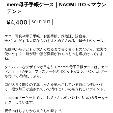
mere母子手帳ケース｜NAOMI ITO＜マウン
テン＞
¥4,400
SOLD OUT
エコー写真や母子手帳。お薬手帳、保険証、診察券。
子どもに関する大切なものをまとめて入れる、母子手帳ケース。
妊娠中から子どもが大きくなるまで長く使うものだから、丈夫で
使いやすく、時が経つほど愛着がわくのものを選びたいですよ
ね。
タイムレスなデザインが目を引くmereの母子手帳ケースは、カー
ドポケットが9つ、ファスナー付きポケットが1つ、ペンホルダー
も付いて収納たっぷり。
口が大きく開くので赤ちゃんを抱っこしている時にも使いやす
く、撥水加工が施されていて汚れにくいのもうれしいポイント。
tocotocoマーケットでは、お父さんも使いやすい3つのカラーをセ
レクトしています。
親子のはじまりから巣立ちの時まで。