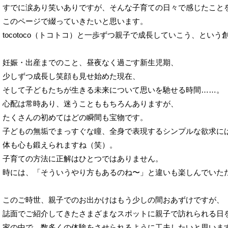
すでに涙あり笑いありですが、そんな子育ての日々で感じたことを
このページで綴っていきたいと思います。

tocotoco（トコトコ）と一歩ずつ親子で成長していこう、という
妊娠・出産までのこと、昼夜なく過ごす新生児期、

少しずつ成長し笑顔も見せ始めた現在、

そして子どもたちが生きる未来について思いを馳せる時間……。

心配は常時あり、迷うことももちろんありますが、

たくさんの初めてはどの瞬間も宝物です。

子どもの無垢でまっすぐな瞳、全身で表現するシンプルな欲求には
体も心も鍛えられますね（笑）。

子育ての方法に正解はひとつではありません。

時には、「そういうやり方もあるのね〜」と違いも楽しんでいただ
このご時世、親子でのお出かけはもう少しの間おあずけですが、

誌面でご紹介してきたさまざまなスポットに親子で訪れられる日を
家の中で、数多くの体験をさせられるように工夫したいと思います