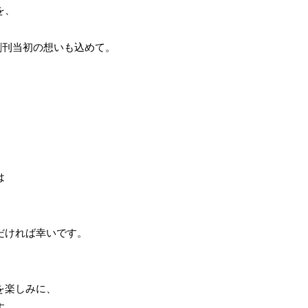
、

創刊当初の想いも込めて。



ければ幸いです。

楽しみに、

。
