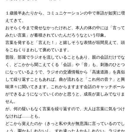
１歳後半あたりから、コミュニケーションの中で単語が如実に増
えてきて、
おそらく今まで発せなかったけれど、本人の体の中には「言って
みたい言葉」が蓄積されていたんだろうなという印象。
言葉を発すると「言えた！」と嬉しそうな表情が垣間見えて、頭
をこねくりまわして褒めています。
普段、部屋でラジオを流していることもあり、親の会話だけでな
く、どこかから聞こえてくる「会話」や「音」も、刺激のひとつ
になっているようで、ラジオの交通情報から「高速道路」を真似
して繰り返すこともあれば、曲が流れると「これ何の音？」と興
味津々に聞いてきます。これからますます会話のキャッチボール
ができるようになっていくのかと思うと、成長が楽しみでなりま
せん。
が、何の疑いもなく言葉を繰り返すので、大人は言葉に気をつけ
なければ……とも。
どこから覚えたのか（きっと私や夫が無意識に言っているのでし
ょう。園かもしれないし、すれ違った人かもしれない。ラジオか