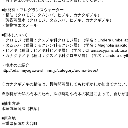
・お子さまの手のとどかないところに保管してください。
■原材料：フレグランスウォーター
・精油（クロモジ、タムシバ、ヒノキ、カナクギノキ）
・芳香蒸留水（クロモジ、タムシバ、ヒノキ、カナクギノキ）
・植物性エタノール
■樹木について
・クロモジ（種目：クスノキ科クロモジ属）（学名：Lindera umbellat
・タムシバ（種目：モクレン科モクレン属）（学名：Magnolia salicifol
・ヒノキ（種目：ヒノキ科ヒノキ属）（学名：Chamaecyparis obtus
・カナクギノキ（種目：クスノキ科クロモジ属）（学名：Lindera erythr
・樹木のご紹介
http://odai.miyagawa-shinrin.jp/category/aroma-trees/
※カナクギノキの精油は、長時間蒸留してもわずかしか抽出できない
※原料が天然の樹木のため、採取時期や樹木の状態によって、香りが
■抽出方法
水蒸気蒸留法（枝葉）
■原産地
三重県多気郡大台町