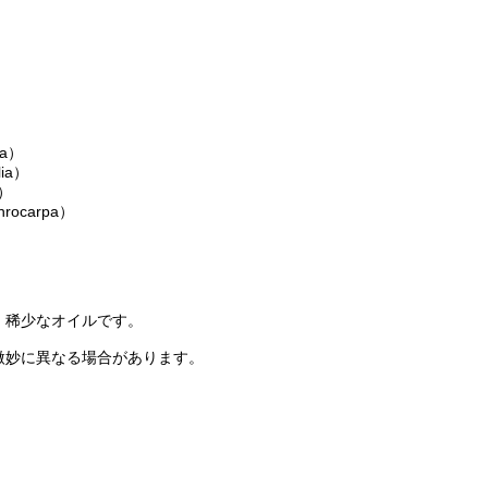
a）
ia）
a）
ocarpa）
、稀少なオイルです。
微妙に異なる場合があります。