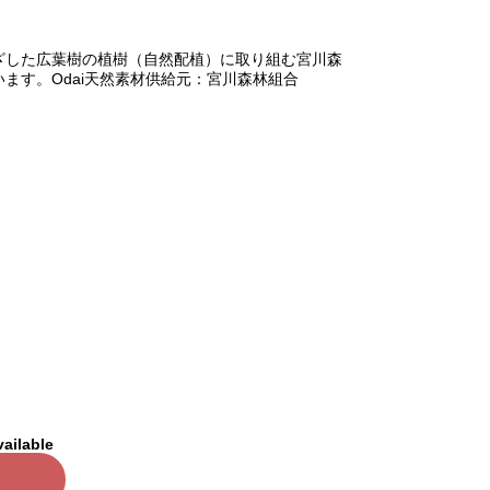
ざした広葉樹の植樹（自然配植）に取り組む宮川森
ます。Odai天然素材供給元：宮川森林組合
vailable