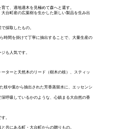
を育て、適地適木を見極めて森へと還す。
、大台町産の広葉樹を生かした新しい製品を生み出
業で採取したもの。
から時間を掛けて丁寧に抽出することで、大量生産の
ージも人気です。
ォーターと天然木のリード（樹木の枝）、スティッ
した枝や葉から抽出された芳香蒸留水に、エッセンシ
で深呼吸しているかのような、心鎮まる大自然の香
です。
森と共にある町・大台町からの贈りもの。