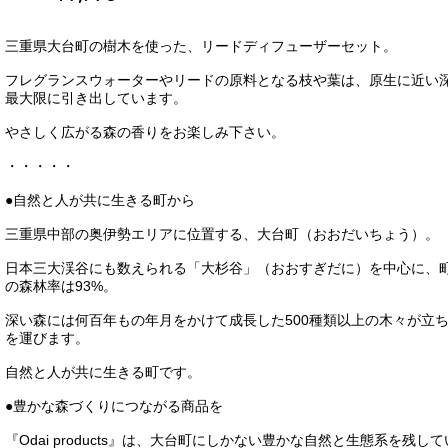
三重県大台町の樹木を使った、リードディフューザーセット。
フレグランスウォーターやリードの原料となる枝や葉は、原生に近い
最大限に引き出しています。
やさしく広がる森の香りをお楽しみ下さい。
・・・・・
●自然と人が共に生きる町から
三重県中部の奥伊勢エリアに位置する、大台町（おおだいちょう）。
日本三大渓谷にも数えられる「大杉谷」（おおすぎだに）を中心に、
の森林率は93%。
深い森には何百年もの年月をかけて成長した500種類以上の木々が立
を運びます。
自然と人が共に生きる町です。
●豊かな森づくりにつながる商品を
『Odai products』は、大台町にしかない豊かな自然と生態系を残