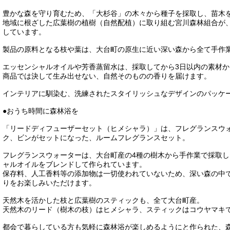
豊かな森を守り育むため、「大杉谷」の木々から種子を採取し、苗木
地域に根ざした広葉樹の植樹（自然配植）に取り組む宮川森林組合が
しています。
製品の原料となる枝や葉は、大台町の原生に近い深い森から全て手作
エッセンシャルオイルや芳香蒸留水は、採取してから3日以内の素材
商品では決して生み出せない、自然そのものの香りを届けます。
インテリアに馴染む、洗練されたスタイリッシュなデザインのパッケ
●おうち時間に森林浴を
「リードディフューザーセット（ヒメシャラ）」は、フレグランスウ
ク、ビンがセットになった、ルームフレグランスセット。
フレグランスウォーターは、大台町産の4種の樹木から手作業で採取
ャルオイルをブレンドして作られています。
保存料、人工香料等の添加物は一切使われていないため、深い森の中
りをお楽しみいただけます。
天然木を活かした枝と広葉樹のスティックも、全て大台町産。
天然木のリード（樹木の枝）はヒメシャラ、スティックはコウヤマキ
都会で暮らしている方も気軽に森林浴が楽しめるようにと作られた、