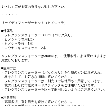
やさしく広がる森の香りをお楽しみ下さい。
・・・・・
リードディフューザーセット（ヒメシャラ）
■付属品
・フレグランスウォーター 300ml（パック入り）
・ヒメシャラ専用ビン
・ヒメシャラ枝 5本
・コウヤマキスティック 2本
※フレグランスウォーターは300mlは、ご使用条件により変わります
用意しております。
■使用方法
・フレグランスウォーター（パック入り）を付属のビンに注ぎ入れ、
枝をさして、お好きな場所に置いてください。
・フレグランスウォーターは、別売りで詰替用もご用意しています。
・枝の代わりに市販のリードスティックもご使用いただけます。
・フレグランスウォーターを誤って飲用しないようにご注意ください
■注意事項
・高温多湿、直射日光を避けて置いてください。