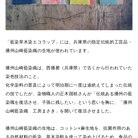
「藍染草木染エコラップ」には、兵庫県の指定伝統的工芸品・
播州山崎藍染織の生地が使われています。
播州山崎藍染織は、西播磨（兵庫県）で古くから行われていた
染色技法のこと。
化学染料の普及によって明治期に一度は途絶えてしまった伝統
の技でしたが、染物職人の正木国枝さんが「伝統ある播州の藍
染職を復活させ、子孫に残したい」という思いを胸に、「播州
山崎藍染織 工房まさき」を開いて復活させました。
播州山崎藍染織の生地は、コットン×麻生地を、抗菌作用のあ
る自然材料の藍染、草木染料を使って染め上げるため、食品の