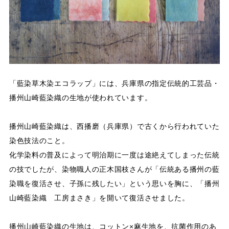
「藍染草木染エコラップ」には、兵庫県の指定伝統的工芸品・
播州山崎藍染織の生地が使われています。
播州山崎藍染織は、西播磨（兵庫県）で古くから行われていた
染色技法のこと。
化学染料の普及によって明治期に一度は途絶えてしまった伝統
の技でしたが、染物職人の正木国枝さんが「伝統ある播州の藍
染職を復活させ、子孫に残したい」という思いを胸に、「播州
山崎藍染織 工房まさき」を開いて復活させました。
播州山崎藍染織の生地は、コットン×麻生地を、抗菌作用のあ