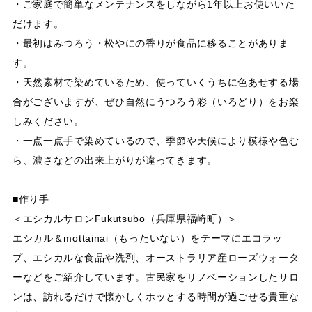
・ご家庭で簡単なメンテナンスをしながら1年以上お使いいた
だけます。
・最初はみつろう・松やにの香りが食品に移ることがありま
す。
・天然素材で染めているため、使っていくうちに色あせする場
合がございますが、ぜひ自然にうつろう彩（いろどり）をお楽
しみください。
・一点一点手で染めているので、季節や天候により模様や色む
ら、濃さなどの出来上がりが違ってきます。
■作り手
＜エシカルサロンFukutsubo（兵庫県福崎町）＞
エシカル＆mottainai（もったいない）をテーマにエコラッ
プ、エシカルな食品や洗剤、オーストラリア産ローズウォータ
ーなどをご紹介しています。古民家をリノベーションしたサロ
ンは、訪れるだけで懐かしくホッとする時間が過ごせる貴重な